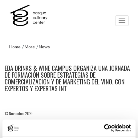
Skip
Skip
to
to
main
navigation
content
menu
Home
More
News
Skip
EDA DRINKS & WINE CAMPUS ORGANIZA UNA JORNADA
to
navigation
DE FORMACIÓN SOBRE ESTRATEGIAS DE
menu
COMERCIALIZACIÓN Y DE MARKETING DEL VINO, CON
EXPERTOS Y EXPERTAS INT
13 November 2025
EDA Drinks & Wine Campus refuerza su apuesta por la formación y la innovación en
el sector del vino y de las bebidas con una nueva cita dentro de su programa “Gotas
de Aprendizaje”. En esta ocasión estará centrada en la comercialización del vino