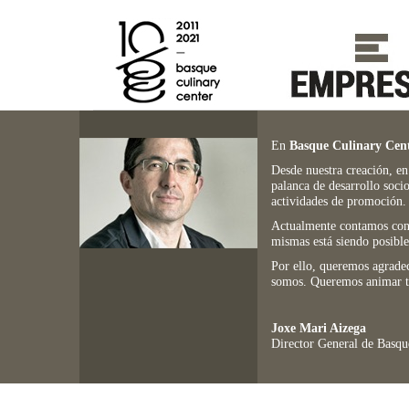
Ir
Ir
al
al
contenido
menú
principal
de
navegación
En
Basque Culinary Cen
Desde nuestra creación, en
palanca de desarrollo soc
actividades de promoción.
Actualmente contamos con l
mismas está siendo posible
Por ello, queremos agradec
somos. Queremos animar t
Joxe Mari Aizega
Director General de Basqu