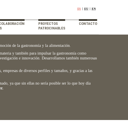
Selección
ES
EU
EN
de
Fin
idioma
de
COLABORACIÓN
PROYECTOS
CONTACTO
la
S
PATROCINABLES
navegación
principal
moción de la gastronomía y la alimentación.
a materia y también para impulsar la gastronomía como
Investigación e innovación. Desarrollamos también numerosas
 empresas de diversos perfiles y tamaños, y gracias a las
do, ya que sin ellas no sería posible ser lo que hoy día
r.