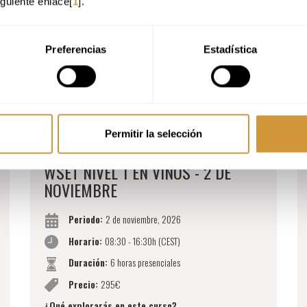
iguiente enlace[
1
].
Preferencias
Estadística
Permitir la selección
WSET NIVEL 1 EN VINOS - 2 DE
NOVIEMBRE
Periodo:
2 de noviembre, 2026
Horario:
08:30 - 16:30h (CEST)
Duración:
6 horas presenciales
Precio:
295€
¿Qué explorarás en este curso?