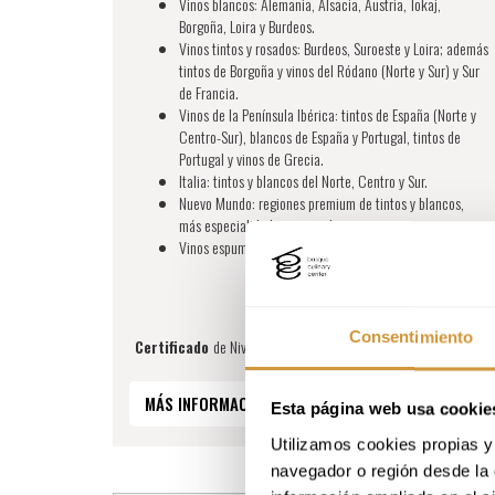
Vinos blancos: Alemania, Alsacia, Austria, Tokaj,
Borgoña, Loira y Burdeos.
Vinos tintos y rosados: Burdeos, Suroeste y Loira; además
tintos de Borgoña y vinos del Ródano (Norte y Sur) y Sur
de Francia.
Vinos de la Península Ibérica: tintos de España (Norte y
Centro-Sur), blancos de España y Portugal, tintos de
Portugal y vinos de Grecia.
Italia: tintos y blancos del Norte, Centro y Sur.
Nuevo Mundo: regiones premium de tintos y blancos,
más especialidades regionales.
Vinos espumosos y fortificados del mundo.
Consentimiento
Certificado
de Nivel 3 en Vinos WSET
MÁS INFORMACIÓN
INSCRIPCIÓN ONLINE
Esta página web usa cookie
Utilizamos cookies propias y 
navegador o región desde la 