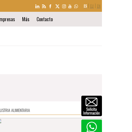
SELECCIÓN
ES
EU
EN
DE
IDIOMA
mpresas
Más
Contacto
ASTRONOMÍA
DUSTRIA ALIMENTARIA