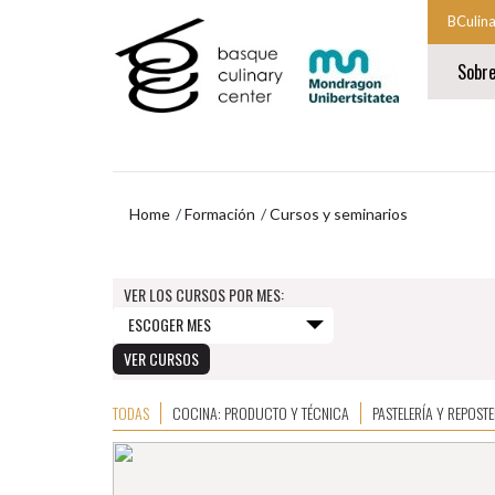
Ir
Ir
BCulin
al
al
Comien
contenido
menú
Sobr
principal
de
la
navegación
navegac
Fin
princip
de
la
navegac
princip
Home
Formación
Cursos y seminarios
CURSOS Y 
Ir
al
VER LOS CURSOS POR MES:
menú
de
navegación
TODAS
COCINA: PRODUCTO Y TÉCNICA
PASTELERÍA Y REPOSTE