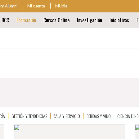
ary Alumni
Mi cuenta
MUdle
za
e BCC
Formación
Cursos Online
Investigación
Iniciativas
E
ión
al
ión
al
SEMINARIOS PARA PROFESIONALES DE LA G
RÍA
GESTIÓN Y TENDENCIAS
SALA Y SERVICIO
BEBIDAS Y VINO
CIENCIA E IN