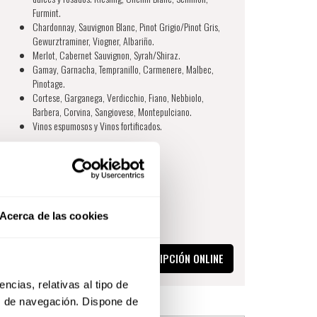
Furmint.
Chardonnay, Sauvignon Blanc, Pinot Grigio/Pinot Gris,
Gewurztraminer, Viogner, Albariño.
Merlot, Cabernet Sauvignon, Syrah/Shiraz.
Gamay, Garnacha, Tempranillo, Carmenere, Malbec,
Pinotage.
Cortese, Garganega, Verdicchio, Fiano, Nebbiolo,
Barbera, Corvina, Sangiovese, Montepulciano.
Vinos espumosos y Vinos fortificados.
Certificado
de Nivel 2 en Vinos WSET
Acerca de las cookies
MÁS INFORMACIÓN
INSCRIPCIÓN ONLINE
cias, relativas al tipo de 
s de navegación. Dispone de 