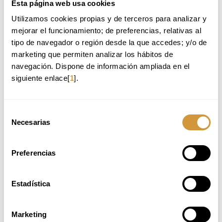
Esta página web usa cookies
Utilizamos cookies propias y de terceros para analizar y 
mejorar el funcionamiento; de preferencias, relativas al 
tipo de navegador o región desde la que accedes; y/o de 
marketing que permiten analizar los hábitos de 
navegación. Dispone de información ampliada en el 
siguiente enlace[
1
].
Selección
Necesarias
de
consentimiento
Preferencias
WSET NIVEL 1 EN VINOS - 2 DE
NOVIEMBRE
Estadística
Period:
2 de noviembre, 2026
Marketing
Timetable:
08:30 - 16:30h (CEST)