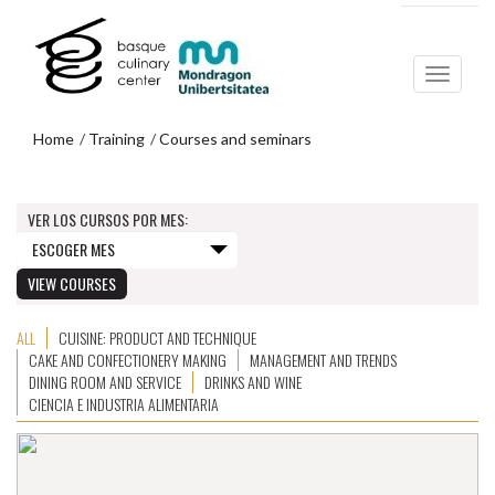
Skip
Skip
to
to
main
navigation
content
menu
Home
Training
Courses and seminars
COURSES AND SEMINARS FOR
GASTRONOMY PROFESSIONALS.
Skip
to
VER LOS CURSOS POR MES:
navigation
menu
ALL
CUISINE: PRODUCT AND TECHNIQUE
CAKE AND CONFECTIONERY MAKING
MANAGEMENT AND TRENDS
DINING ROOM AND SERVICE
DRINKS AND WINE
CIENCIA E INDUSTRIA ALIMENTARIA